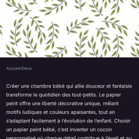
Accueil
›
Deco
DECO
Papiers peints bébé : créez un
Créer une chambre bébé qui allie douceur et fantaisie
transforme le quotidien des tout-petits. Le papier
univers tendre et amusant
peint offre une liberté décorative unique, mêlant
motifs ludiques et couleurs apaisantes, tout en
Sohan
•
24 juin 2025
•
7 min de lecture
s’adaptant facilement à l’évolution de l’enfant. Choisir
un papier peint bébé, c’est inventer un cocon
personnalisé où chaque détail contribue à l’éveil et au