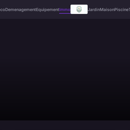
eco
Demenagement
Equipement
Immo
Jardin
Maison
Piscine